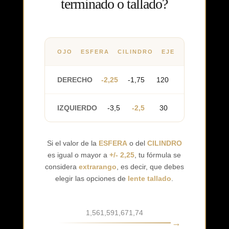
terminado o tallado?
OJO
ESFERA
CILINDRO
EJE
DERECHO
-2,25
-1,75
120
IZQUIERDO
-3,5
-2,5
30
Si el valor de la
ESFERA
o del
CILINDRO
es igual o mayor a
+/- 2,25
, tu fórmula se
considera
extrarango
, es decir, que debes
elegir las opciones de
lente tallado
.
1,56
1,59
1,67
1,74