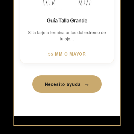
Guía Talla Grande
Si la tarjeta termina antes del extremo de
tu ojo...
55 MM O MAYOR
Necesito ayuda
→