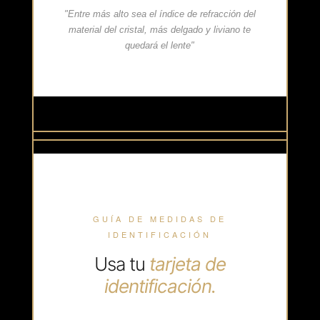
"Entre más alto sea el índice de refracción del
material del cristal, más delgado y liviano te
quedará el lente"
GUÍA DE MEDIDAS DE
IDENTIFICACIÓN
Usa tu
tarjeta de
identificación.