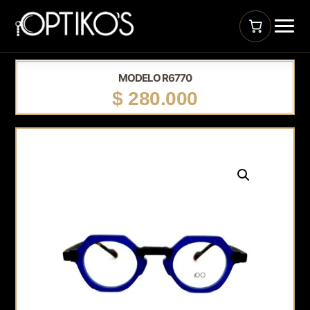
MODELO R6770
$
280.000