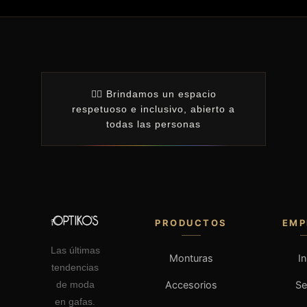
🏳️‍🌈 Brindamos un espacio
respetuoso e inclusivo, abierto a
todas las personas
PRODUCTOS
EMP
Las últimas
Monturas
In
tendencias
Accesorios
S
de moda
en gafas.