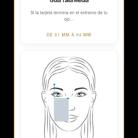
Guía Talla Media
Si la tarjeta termina en el extremo de tu
ojo...
DE 51 MM A 54 MM