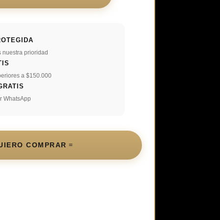
ROTEGIDA
 nuestra prioridad
TIS
eriores a $150.000
GRATIS
or WhatsApp
UIERO COMPRAR