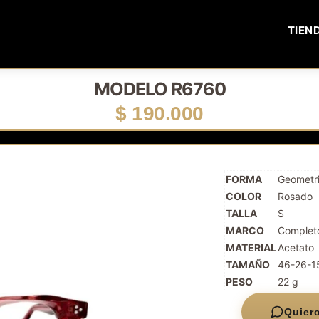
TIEN
MODELO R6760
$
190.000
FORMA
Geometr
COLOR
Rosado
TALLA
S
MARCO
Complet
MATERIAL
Acetato
TAMAÑO
46-26-1
PESO
22 g
Quier