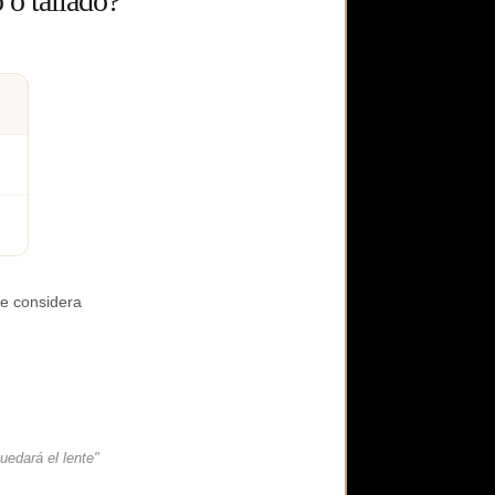
 o tallado?
se considera
quedará el lente"