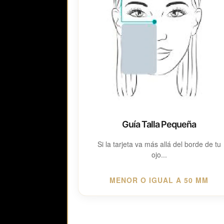
Guía Talla Pequeña
Si la tarjeta va más allá del borde de tu
ojo...
MENOR O IGUAL A 50 MM