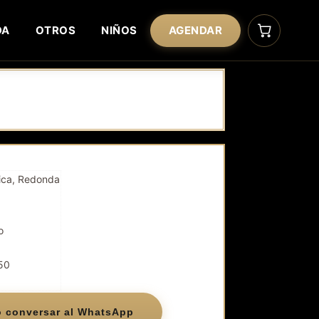
DA
OTROS
NIÑOS
AGENDAR
ica, Redonda
o
50
o conversar al WhatsApp