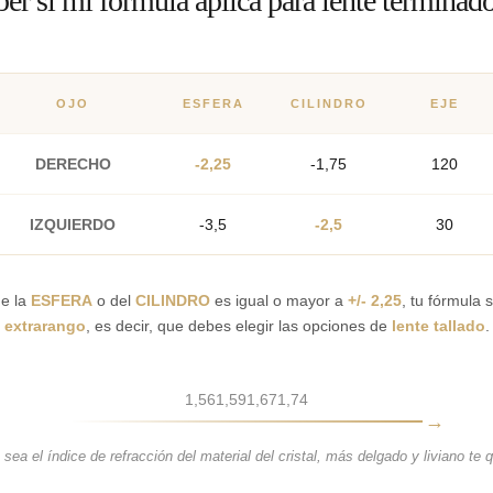
r si mi fórmula aplica para lente terminado
OJO
ESFERA
CILINDRO
EJE
DERECHO
-2,25
-1,75
120
IZQUIERDO
-3,5
-2,5
30
de la
ESFERA
o del
CILINDRO
es igual o mayor a
+/- 2,25
, tu fórmula 
extrarango
, es decir, que debes elegir las opciones de
lente tallado
.
1,56
1,59
1,67
1,74
sea el índice de refracción del material del cristal, más delgado y liviano te 