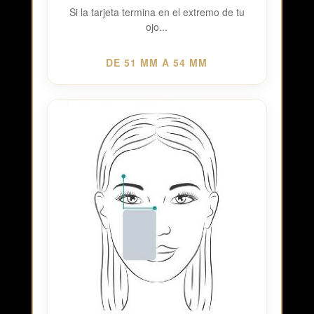
Si la tarjeta termina en el extremo de tu
ojo...
DE 51 MM A 54 MM