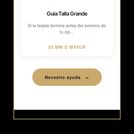
Guía Talla Grande
Si la tarjeta termina antes del extremo de
tu ojo...
55 MM O MAYOR
Necesito ayuda
→