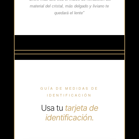
material del cristal, más delgado y liviano te
quedará el lente"
GUÍA DE MEDIDAS DE
IDENTIFICACIÓN
Usa tu
tarjeta de
identificación.