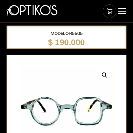
MODELO R5505
$
190.000