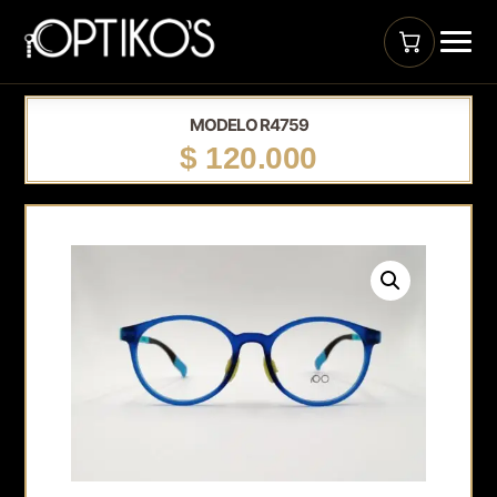
MODELO R4759
$
120.000