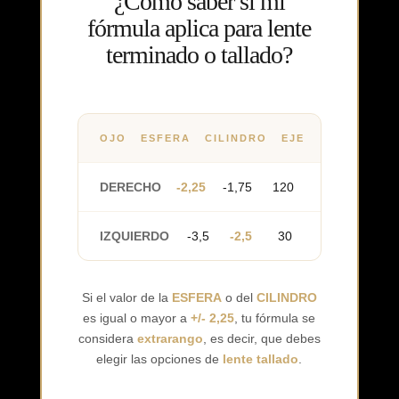
¿Cómo saber si mi
fórmula aplica para lente
terminado o tallado?
OJO
ESFERA
CILINDRO
EJE
DERECHO
-2,25
-1,75
120
IZQUIERDO
-3,5
-2,5
30
Si el valor de la
ESFERA
o del
CILINDRO
es igual o mayor a
+/- 2,25
, tu fórmula se
considera
extrarango
, es decir, que debes
elegir las opciones de
lente tallado
.