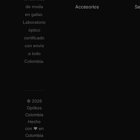
Accesorios
S
de moda
en gafas.
Laboratorio
óptico
certificado
con envío
a todo
Colombia.
© 2026
Optikos
Colombia
Hecho
con ❤️ en
Colombia