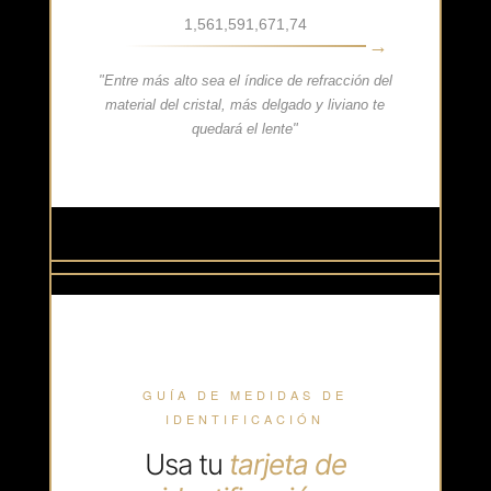
1,56
1,59
1,67
1,74
"Entre más alto sea el índice de refracción del
material del cristal, más delgado y liviano te
quedará el lente"
GUÍA DE MEDIDAS DE
IDENTIFICACIÓN
Usa tu
tarjeta de