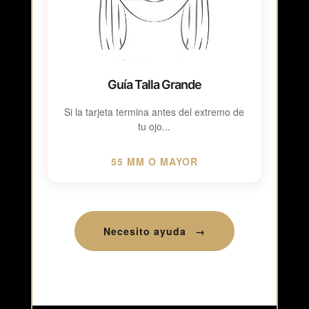
Guía Talla Grande
Si la tarjeta termina antes del extremo de
tu ojo...
55 MM O MAYOR
Necesito ayuda
→