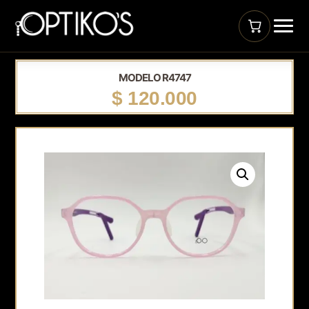
MODELO R4747
$
120.000