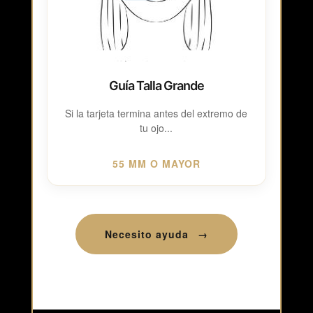
Guía Talla Grande
Si la tarjeta termina antes del extremo de
tu ojo...
55 MM O MAYOR
Necesito ayuda
→