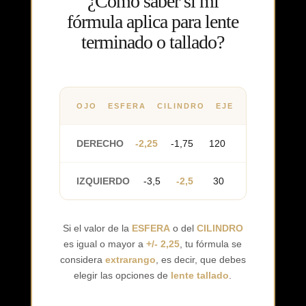
¿Cómo saber si mi
fórmula aplica para lente
terminado o tallado?
OJO
ESFERA
CILINDRO
EJE
DERECHO
-2,25
-1,75
120
IZQUIERDO
-3,5
-2,5
30
Si el valor de la
ESFERA
o del
CILINDRO
es igual o mayor a
+/- 2,25
, tu fórmula se
considera
extrarango
, es decir, que debes
elegir las opciones de
lente tallado
.