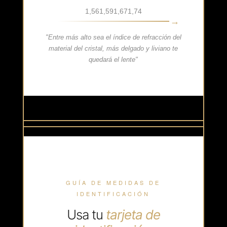
1,56
1,59
1,67
1,74
"Entre más alto sea el índice de refracción del
material del cristal, más delgado y liviano te
quedará el lente"
GUÍA DE MEDIDAS DE
IDENTIFICACIÓN
Usa tu
tarjeta de