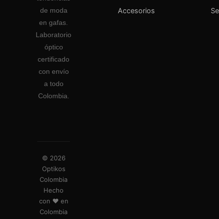
Accesorios
S
de moda
en gafas.
Laboratorio
óptico
certificado
con envío
a todo
Colombia.
© 2026
Optikos
Colombia
Hecho
con ❤️ en
Colombia