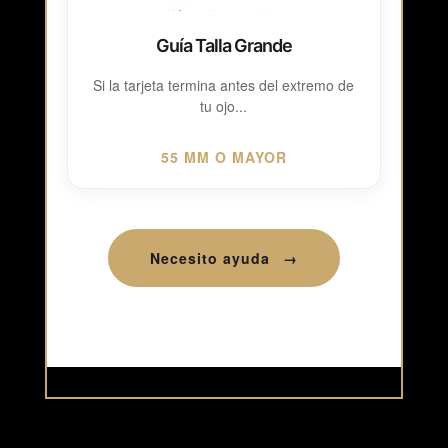
Guía Talla Grande
Si la tarjeta termina antes del extremo de
tu ojo...
55 MM O MAYOR
Necesito ayuda
→