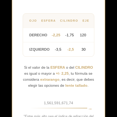
OJO
ESFERA
CILINDRO
EJE
DERECHO
-2,25
-1,75
120
IZQUIERDO
-3,5
-2,5
30
Si el valor de la
ESFERA
o del
CILINDRO
es igual o mayor a
+/- 2,25
, tu fórmula se
considera
extrarango
, es decir, que debes
elegir las opciones de
lente tallado
.
1,56
1,59
1,67
1,74
"Entre más alto sea el índice de refracción del