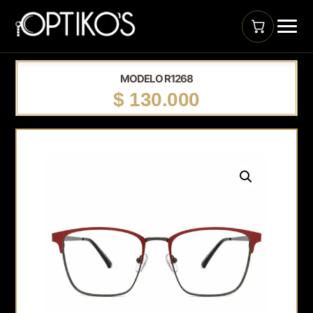
MODELO R1268
$
130.000