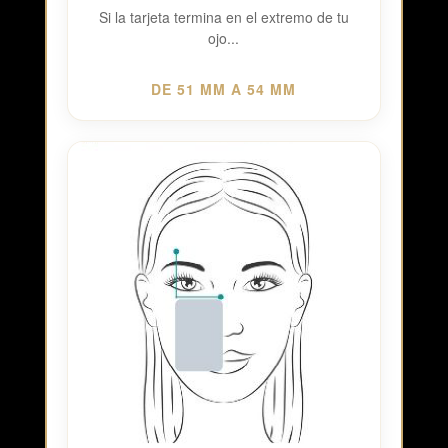
Si la tarjeta termina en el extremo de tu
ojo...
DE 51 MM A 54 MM