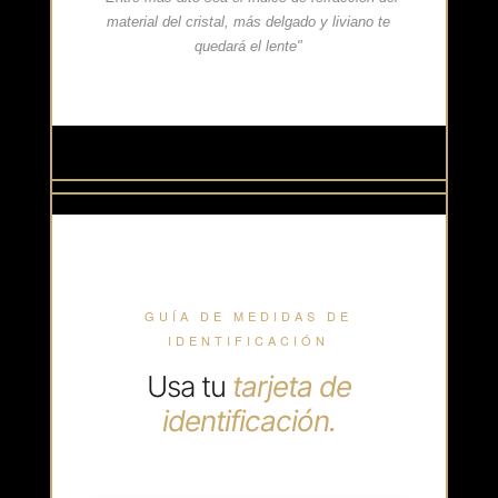
material del cristal, más delgado y liviano te
quedará el lente"
GUÍA DE MEDIDAS DE
IDENTIFICACIÓN
Usa tu
tarjeta de
identificación.