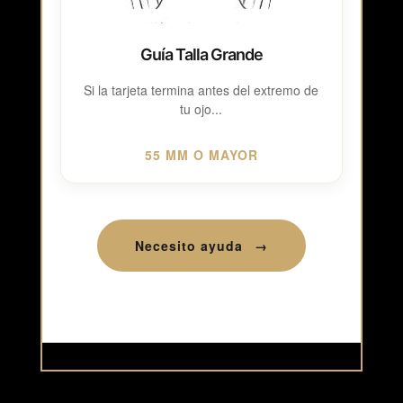
Guía Talla Grande
Si la tarjeta termina antes del extremo de
tu ojo...
55 MM O MAYOR
Necesito ayuda
→