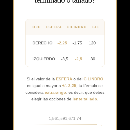
OJO
ESFERA
CILINDRO
EJE
DERECHO
-2,25
-1,75
120
IZQUIERDO
-3,5
-2,5
30
Si el valor de la
ESFERA
o del
CILINDRO
es igual o mayor a
+/- 2,25
, tu fórmula se
considera
extrarango
, es decir, que debes
elegir las opciones de
lente tallado
.
1,56
1,59
1,67
1,74