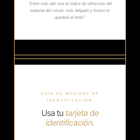
"Entre más alto sea el índice de refracción del
material del cristal, más delgado y liviano te
quedará el lente"
GUÍA DE MEDIDAS DE
IDENTIFICACIÓN
Usa tu
tarjeta de
identificación.