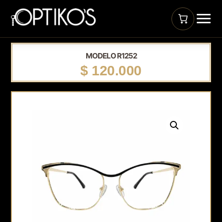
MODELO R1252
$
120.000