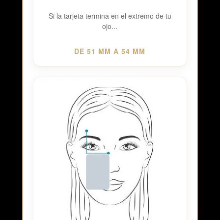
Si la tarjeta termina en el extremo de tu
ojo...
DE 51 MM A 54 MM