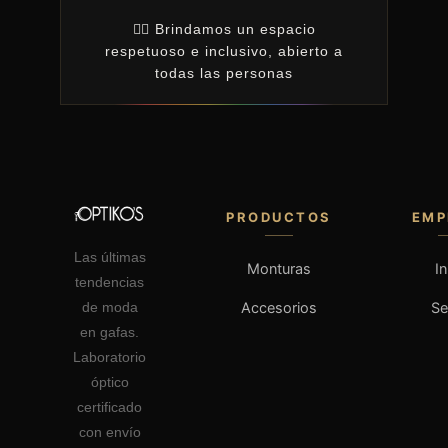
🏳️‍🌈 Brindamos un espacio
respetuoso e inclusivo, abierto a
todas las personas
PRODUCTOS
EMP
Las últimas
Monturas
In
tendencias
Accesorios
S
de moda
en gafas.
Laboratorio
óptico
certificado
con envío